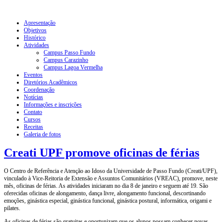
Apresentação
Objetivos
Histórico
Atividades
Campus Passo Fundo
Campus Carazinho
Campus Lagoa Vermelha
Eventos
Diretórios Acadêmicos
Coordenação
Notícias
Informações e inscrições
Contato
Cursos
Receitas
Galeria de fotos
Creati UPF promove oficinas de férias
O Centro de Referência e Atenção ao Idoso da Universidade de Passo Fundo (Creati/UPF),
vinculado à Vice-Reitoria de Extensão e Assuntos Comunitários (VREAC), promove, neste
mês, oficinas de férias. As atividades iniciaram no dia 8 de janeiro e seguem até 19. São
oferecidas oficinas de alongamento, dança livre, alongamento funcional, descortinando
emoções, ginástica especial, ginástica funcional, ginástica postural, informática, origami e
pilates.
As oficinas de férias são gratuitas e oportunizam que os alunos possam conhecer novas