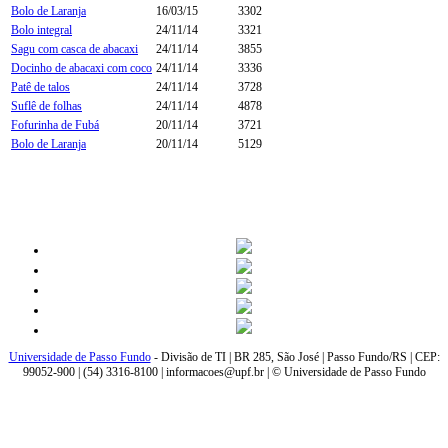
Bolo de Laranja
16/03/15
3302
Bolo integral
24/11/14
3321
Sagu com casca de abacaxi
24/11/14
3855
Docinho de abacaxi com coco
24/11/14
3336
Patê de talos
24/11/14
3728
Suflê de folhas
24/11/14
4878
Fofurinha de Fubá
20/11/14
3721
Bolo de Laranja
20/11/14
5129
Universidade de Passo Fundo
- Divisão de TI | BR 285, São José | Passo Fundo/RS | CEP:
99052-900 | (54) 3316-8100 | informacoes@upf.br | © Universidade de Passo Fundo