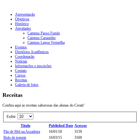
Apresentação
Objetivos
Histórico
Atividades
Campus Passo Fundo
Campus Carazinho
Campus Lagoa Vermelha
Eventos
Diretórios Acadêmicos
Coordenação
Notícias
Informações e inscrições
Contato
Cursos
Receitas
Galeria de fotos
Receitas
Confira aqui as receitas saborosas das alunas do Creati!
Exibir
Título
Published Date
Acessos
Pão de Mel na Assadeira
16/01/18
3159
Bolo de iogurte
16/03/15
3160