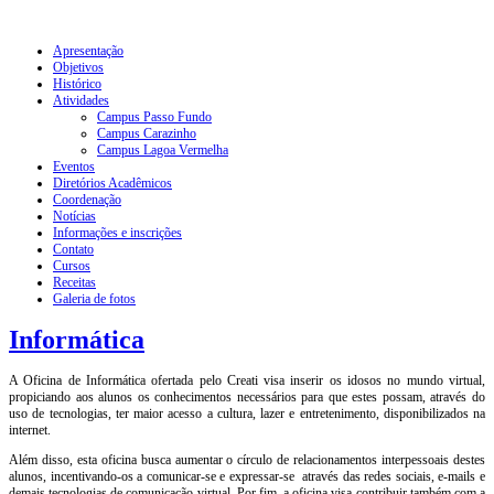
Apresentação
Objetivos
Histórico
Atividades
Campus Passo Fundo
Campus Carazinho
Campus Lagoa Vermelha
Eventos
Diretórios Acadêmicos
Coordenação
Notícias
Informações e inscrições
Contato
Cursos
Receitas
Galeria de fotos
Informática
A Oficina de Informática ofertada pelo Creati visa inserir os idosos no mundo virtual,
propiciando aos alunos os conhecimentos necessários para que estes possam, através do
uso de tecnologias, ter maior acesso a cultura, lazer e entretenimento, disponibilizados na
internet.
Além disso, esta oficina busca aumentar o círculo de relacionamentos interpessoais destes
alunos, incentivando-os a comunicar-se e expressar-se através das redes sociais, e-mails e
demais tecnologias de comunicação virtual. Por fim, a oficina visa contribuir também com a