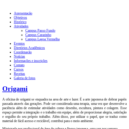
Apresentação
Objetivos
Histórico
Atividades
Campus Passo Fundo
Campus Carazinho
Campus Lagoa Vermelha
Eventos
Diretórios Acadêmicos
Coordenação
Notícias
Informações e inscrições
Contato
Cursos
Receitas
Galeria de fotos
Origami
A oficina de origami se enquadra na area de arte e lazer. É a arte japonesa de dobrar papéis
passada através das gerações. Pode ser considerada uma terapia, uma vez que desenvolve a
paciência além de estimular atividades como desenho, escultura, pintura e colagem. Esse
espaço permite a integração e o trabalho em equipe, além de proporcionar alegria, satisfação
e orgulho do seu próprio trabalho. Além disso, por utilizar o papel, que se traduz como
material de fácil acesso e reciclável, contribui para o meio ambiente.
Ministrada por profissional de área de cultura e língua japonesa, uma vez por semana.